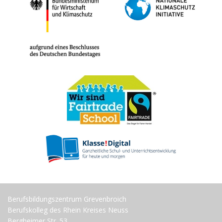
Berufsbildungszentrum Grevenbroich
Berufskolleg des Rhein Kreises Neuss
Bergheimer Str. 53