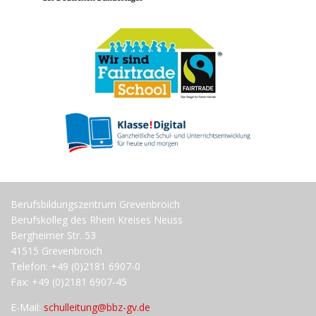
Berufsbildungszentrum Grevenbroich
Berufskolleg des Rhein Kreises Neuss
Bergheimer Str. 53
41515 Grevenbroich
Telefon: +49 (0)2181 6907-0
Fax: +49 (0)2181 6907-45
E-Mail:
schulleitung@bbz-gv.de