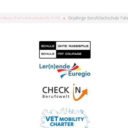
schluss (Fachoberschulreife FOR)
Einjährige Berufsfachschule Fah