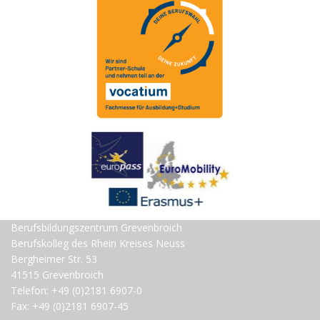
Berufsbildungszentrum Grevenbroich
Berufskolleg des Rhein Kreises Neuss
Bergheimer Str. 53
41515 Grevenbroich
Telefon: +49 (0)2181 6907-0
Fax: +49 (0)2181 6907-45