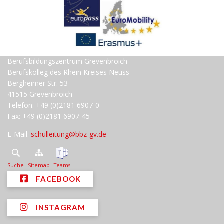
Berufsbildungszentrum Grevenbroich
Berufskolleg des Rhein Kreises Neuss
Bergheimer Str. 53
41515 Grevenbroich
Telefon: +49 (0)2181 6907-0
Fax: +49 (0)2181 6907-45
E-Mail:
schulleitung@bbz-gv.de
Suche
Sitemap
Teams
FACEBOOK
INSTAGRAM