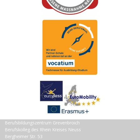
Berufsbildungszentrum Grevenbroich
Berufskolleg des Rhein Kreises Neuss
Bergheimer Str. 53