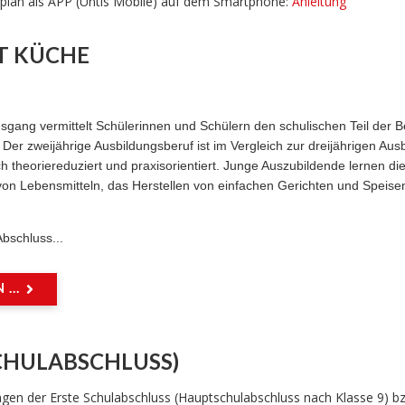
enplan als APP (Untis Mobile) auf dem Smartphone:
Anleitung
T KÜCHE
gsgang vermittelt Schülerinnen und Schülern den schulischen Teil der 
 Der zweijährige Ausbildungsberuf ist im Vergleich zur dreijährigen Aus
ch theoriereduziert und praxisorientiert. Junge Auszubildende lernen di
on Lebensmitteln, das Herstellen von einfachen Gerichten und Speisen
bschluss...
...
CHULABSCHLUSS)
en der Erste Schulabschluss (Hauptschulabschluss nach Klasse 9) bz