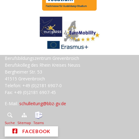
Berufsbildungszentrum Grevenbroich
Berufskolleg des Rhein Kreises Neuss
Bergheimer Str. 53
41515 Grevenbroich
Telefon: +49 (0)2181 6907-0
Fax: +49 (0)2181 6907-45
E-Mail:
schulleitung@bbz-gv.de
Suche
Sitemap
Teams
FACEBOOK