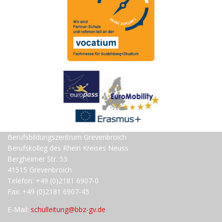
Berufsbildungszentrum Grevenbroich
Berufskolleg des Rhein Kreises Neuss
Bergheimer Str. 53
41515 Grevenbroich
Telefon: +49 (0)2181 6907-0
Fax: +49 (0)2181 6907-45
E-Mail:
schulleitung@bbz-gv.de