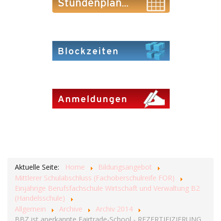
Aktuelle Seite:
Home
Bildungsangebot
Mittlerer Schulabschluss (Fachoberschulreife FOR)
Einjährige Berufsfachschule Wirtschaft und Verwaltung B2
(Handelsschule)
Allgemein
Archive
Archiv 2014
BBZ ist anerkannte Fairtrade-School - REZERTIFIZIERUNG