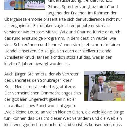
Kinderausbeutung.", erklärt Nunzio
Gitana, Sprecher von „bbz-fair4u" und
angehender Erzieher. Im Rahmen der
Übergabezeremonie präsentierte sich der Studierende nicht nur
als engagierter Fairdenker; zugleich entpuppte er sich als
versierter Moderator: Mit viel Witz und Charme führte er durch
das rund einstündige Programm, in dem deutlich wurde, wie
viele Schüler/innen und Lehrer/innen sich jetzt schon für fairen
Handel einsetzen. So zeigte sich auch der stellvertretende
Schulleiter Knud Hansen sichtlich stolz auf das, was in den
letzten 2 Jahren bewegt worden ist.
Auch Jürgen Steinmetz, der als Vertreter
des Landrates den Schulträger Rhein-
Kreis Neuss repräsentierte, gratulierte.
Der vermeintlichen Ohnmacht angesichts
der globalen Ungerechtigkeiten hielt er
ein afrikanisches Sprichwort entgegen:
„Viele kleine Leute, an vielen kleinen Orten, die viele kleine Dinge
tun, können das Gesicht dieser Welt verändern und die Welt ein
klein wenig gerechter machen." Und so ist es konsequent, dass