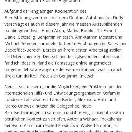
Bildungsprogramm Erasmus+ gefördert.
Aufgrund der langjährigen Kooperation des
Berufsbildungszentrums mit dem Dubliner Autohaus Joe Duffy
verschlägt es auch in diesem Jahr die meisten Auszubildenden
auf die grüne Insel. Harun Altun, Marina Bomke, Till Ermert,
Daniel Gottselig, Benjamin Knietsch, Ann-Kathrin Mostert und
Michael Petersen sammeln dort erste Erfahrungen im Sales- und
Backoffice-Bereich. Bereits an ihrem ersten Arbeitstag stellen
sie Unterschiede zu Deutschland fest: „Besonders interessant
fand ich, dass in Irland die Fahrzeuge online angemeldet,
umgemeldet sowie abgemeldet werden können, was ich auch
direkt tun durfte.", freut sich Benjamin Knietsch.
Neu ist seit diesem Jahr die Möglichkeit, ein Praktikum bei der
internationalen Hilfs- und Entwicklungsorganisation Oxfam in
London zu absolvieren. Laura Becker, Alexandra Hulm und
Marco Orlowski nutzen die Gelegenheit, neue
Berufserfahrungen zu sammeln und ihre Englischkenntnisse im
beruflichen Kontext zu vertiefen. Antonia Withaar, Praktikantin
bei Hydro Aluminium Rolled Products in Wolverhampton, ist
zudem von den kulturellen Unterschieden verblüfft: „Jeder, der